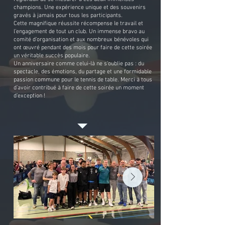
champions. Une expérience unique et des souvenirs
gravés à jamais pour tous les participants.
Cette magnifique réussite récompense le travail et
l’engagement de tout un club. Un immense bravo au
comité d’organisation et aux nombreux bénévoles qui
ont œuvré pendant des mois pour faire de cette soirée
un véritable succès populaire.
Un anniversaire comme celui-là ne s’oublie pas : du
spectacle, des émotions, du partage et une formidable
passion commune pour le tennis de table. Merci à tous
d’avoir contribué à faire de cette soirée un moment
d’exception !