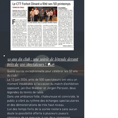
50 ans du club : une soirée de légende devant
près de 500 spectateurs ! 🏓🎉
Quelle soirée exceptionnelle pour célébrer les 50 ans
du club !
Le 12 juin 2026, près de 500 spectateurs ont vécu un
moment inoubliable à l’occasion du match d’exhibition
opposant, jan-Ove Waldner et Jorgen Persson, deux
légendes du tennis de table.
Dans une ambiance folle, chaleureuse et conviviale, le
public a vibré au rythme des échanges spectaculaires
et des démonstrations de très haut niveau.
L’un des temps forts de la soirée restera sans aucun
doute la possibilité offerte à plusieurs joueurs
régionaux de se mesurer à ces deux immenses