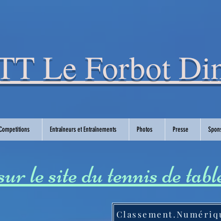
T Le Forbot Din
Competitions
Entraîneurs et Entraînements
Photos
Presse
Spon
r le site du tennis de tab
Classement.Numériq