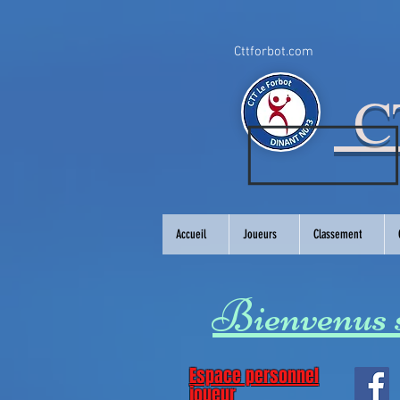
Cttforbot.com
CT
Accueil
Joueurs
Classement
Bienvenus su
Espace personnel
joueur