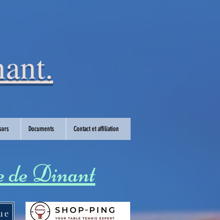
ant.
sors
Documents
Contact et affiliation
le de Dinant
ue