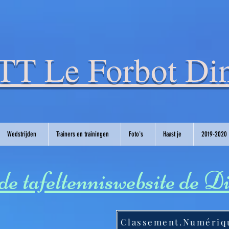
T Le Forbot Din
Wedstrijden
Trainers en trainingen
Foto's
Haast je
2019-2020
e tafeltenniswebsite de D
Classement.Numériq