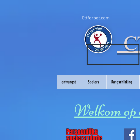
Cttforbot.com
CT
ontvangst
Spelers
Rangschikking
Welkom op d
Persoonlijke
spelersruimte