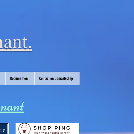
ant.
Documenten
Contact en lidmaatschap
inant
ue