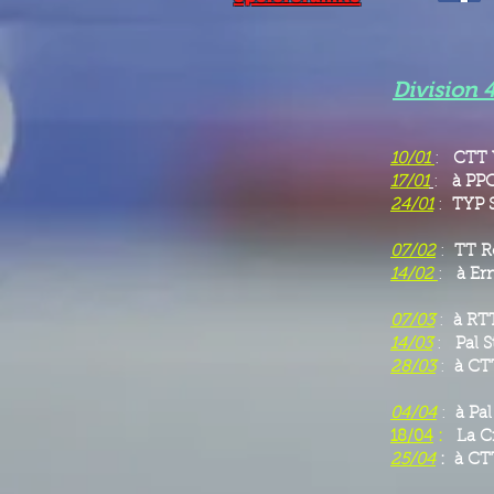
Division 4
10/01
:
CTT V
17/01
:
à PPC
24/01
:
TYP 
07/02
:
TT Ro
14/02
:
à
Er
07/03
:
à
RTT
14/03
:
Pal 
28/03
:
à
CTT
04/04
:
à Pal
18/04
:
La C
25/04
: à CTT