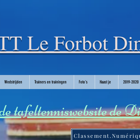
T Le Forbot Din
Wedstrijden
Trainers en trainingen
Foto's
Haast je
2019-2020
e tafeltenniswebsite de D
Classement.Numériq