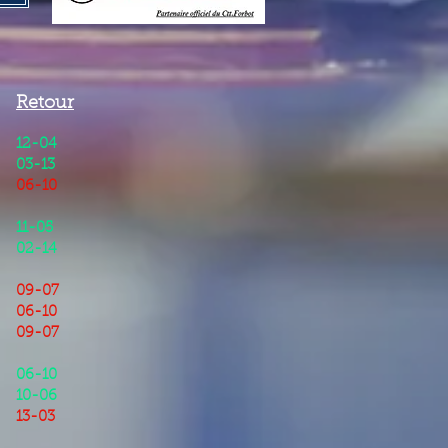
Retour
12-04
03-13
06-10
11-05
02-14
09-07
06-10
09-07
06-10
10-06
13-03