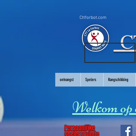
Cttforbot.com
CT
ontvangst
Spelers
Rangschikking
Welkom op d
Persoonlijke
spelersruimte