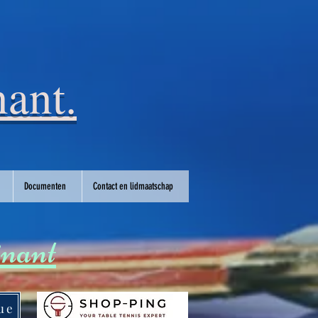
ant.
Documenten
Contact en lidmaatschap
inant
ue