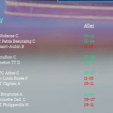
I
Aller
odecee C
04-12
 Patria Beauraing C
12-04
Saint-Aubin B
11-05
uillon C
07-09
meton TT D
14-02
C Arbre C
09-07
St-Louis Rosee F
11-05
 Oignies A
05-11
 Brognoise A
12-04
roisette Ged. C
09-07
 Philippeville H
05-11