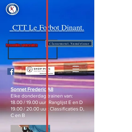
CTT Le Forbot Dinant.
Classement.Numérique
Persoonlijke spelersruimte
Sonnet Frederic A8
Elke donderdag trainen van:
18.00 / 19.00 uur: Ranglijst E en D
19.00 / 20.00 uur: Classificaties D,
C en B