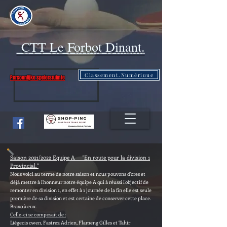
CTT Le Forbot Dinant.
Classement.Numérique
Persoonlijke spelersruimte
Saison 2021/2022 Equipe A "En route pour la division 1
Provincial."
Nous voici au terme
de
notre saison et nous pouvons d'ores et
déjà mettre à l'honneur notre équipe A qui à réussi l'objectif de
remonter en division 1, en effet à 1 journée de la fin elle est seule
première de sa division et est certaine de conserver cette place.
Bravo à eux.
Celle-ci se composait
de :
Liégeois owen, Fastrez Adrien, Flameng Gilles et Tahir